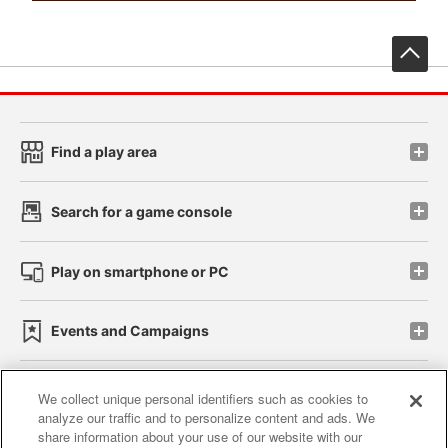
先
Find a play area
Search for a game console
Play on smartphone or PC
Events and Campaigns
We collect unique personal identifiers such as cookies to
analyze our traffic and to personalize content and ads. We
Affiliate
Sustainability
site policy
privacy policy
share information about your use of our website with our