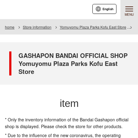
English
MENU
home
Store information
Yomuyomu Plaza Parks Kofu East Store
I
GASHAPON BANDAI OFFICIAL SHOP
Yomuyomu Plaza Parks Kofu East
Store
item
* Only the inventory information of the Bandai Gashapon official
shop is displayed. Please check the store for other products.
* Due to the influence of the new coronavirus, the operating