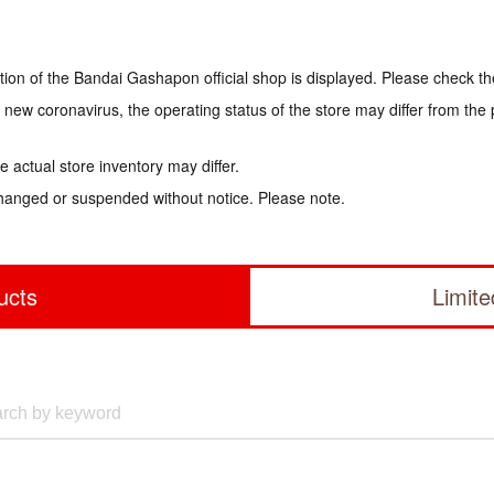
tion of the Bandai Gashapon official shop is displayed. Please check th
e new coronavirus, the operating status of the store may differ from the
 actual store inventory may differ.
hanged or suspended without notice. Please note.
ucts
Limit