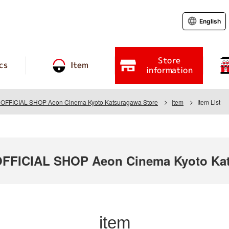
English
Store
cs
Item
information
FFICIAL SHOP Aeon Cinema Kyoto Katsuragawa Store
Item
Item List
FICIAL SHOP Aeon Cinema Kyoto Kat
item