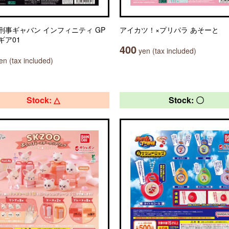
刑事ギャバン インフィニティ GP
アイカツ！×プリパラ あそーと
ギア01
400
yen (tax included)
n (tax included)
Stock: △
Stock: 〇