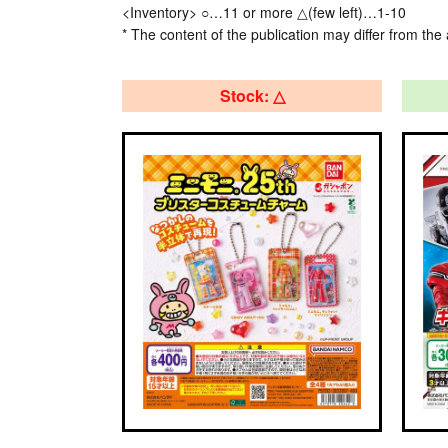
<Inventory> ○…11 or more △(few left)…1-10
* The content of the publication may differ from the 
Stock: △