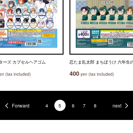
ターズ カプセルヘアゴム
忍たま乱太郎 まちぼうけ 六年生
400
n (tax included)
yen (tax included)
Forward
4
5
6
7
8
next