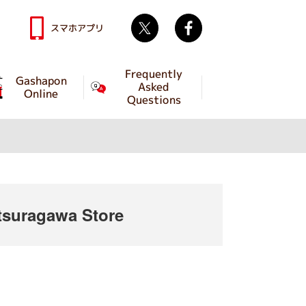
Twitter
facebook
スマホアプリ
Frequently
Gashapon
Asked
Online
Questions
suragawa Store