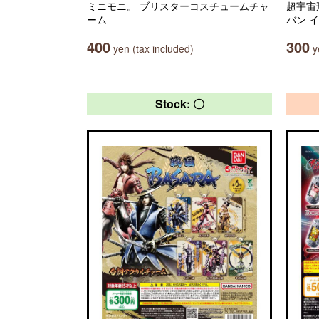
ミニモニ。 ブリスターコスチュームチャ
超宇宙
ーム
バン 
400
300
yen (tax included)
ye
Stock: 〇