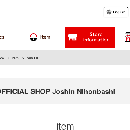
English
Store
cs
Item
information
ore
Item
Item List
FICIAL SHOP Joshin Nihonbashi
item