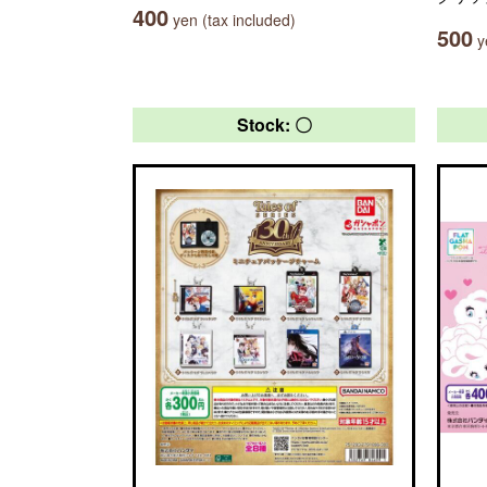
400
yen (tax included)
500
ye
Stock: 〇