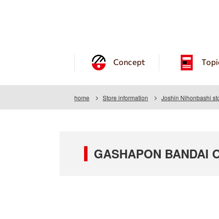
Concept
Topi
home
Store information
Joshin Nihonbashi st
GASHAPON BANDAI OF