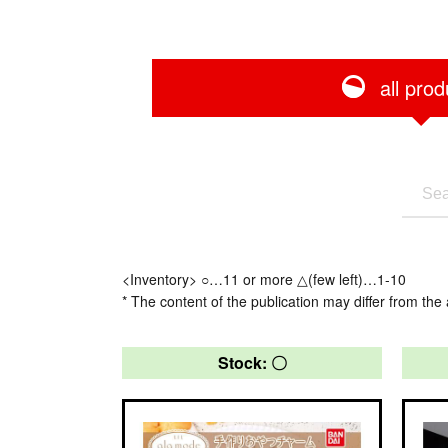
all prod
<Inventory> ○…11 or more △(few left)…1-10
* The content of the publication may differ from the 
Stock: 〇