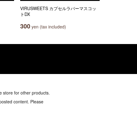
VIRUSWEETS カプセルラバーマスコッ
トDX
300
yen (tax included)
e store for other products.
 posted content. Please