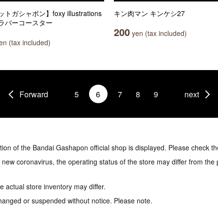
ガシャポン】foxy illustrations
キン肉マン キンケシ27
ラバーコースター
200
yen (tax included)
n (tax included)
Forward
5
6
7
8
9
next
tion of the Bandai Gashapon official shop is displayed. Please check th
e new coronavirus, the operating status of the store may differ from the
 actual store inventory may differ.
hanged or suspended without notice. Please note.