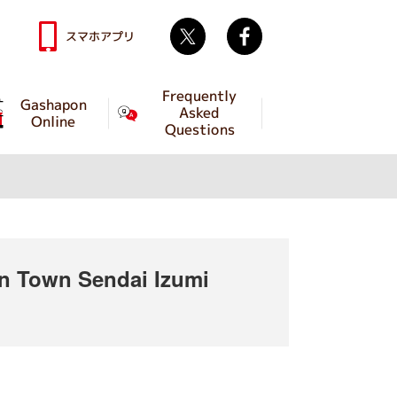
Twitter
facebook
スマホアプリ
Frequently
Gashapon
Asked
Online
Questions
 Town Sendai Izumi