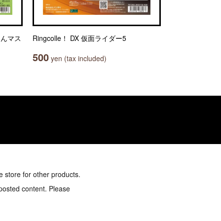
りんマス
Ringcolle！ DX 仮面ライダー5
500
yen (tax included)
e store for other products.
 posted content. Please