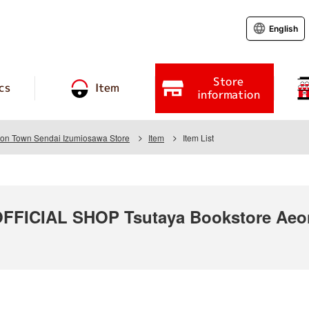
English
Store
cs
Item
information
eon Town Sendai Izumiosawa Store
Item
Item List
ICIAL SHOP Tsutaya Bookstore Aeon