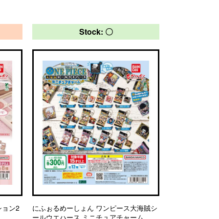
Stock: 〇
ション2
にふぉるめーしょん ワンピース大海賊シ
ールウエハース ミニチュアチャーム