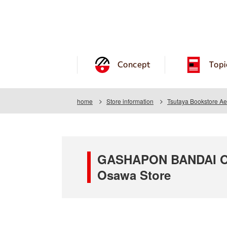
Concept
Topi
home
Store information
Tsutaya Bookstore A
GASHAPON BANDAI OFF
Osawa Store