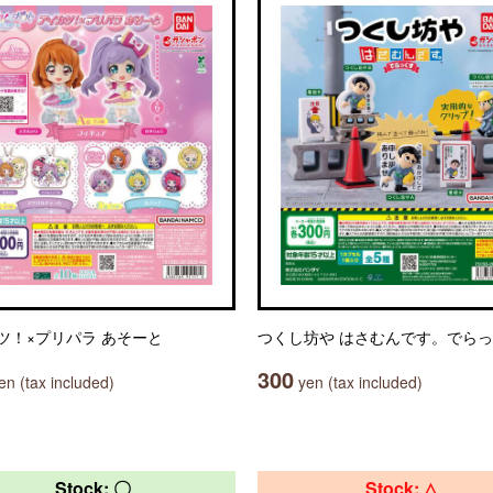
ツ！×プリパラ あそーと
つくし坊や はさむんです。でら
300
n (tax included)
yen (tax included)
Stock: 〇
Stock: △