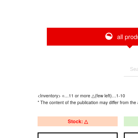
all prod
<Inventory> ○…11 or more △(few left)…1-10
* The content of the publication may differ from the 
Stock: △