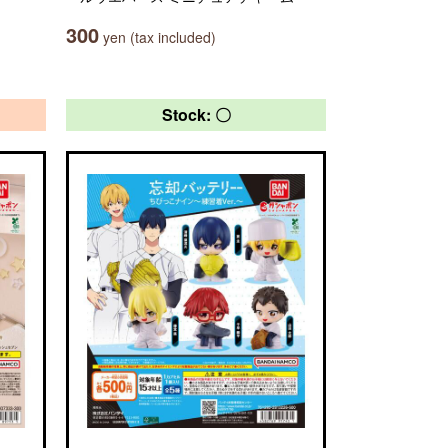
300
yen (tax included)
Stock: 〇