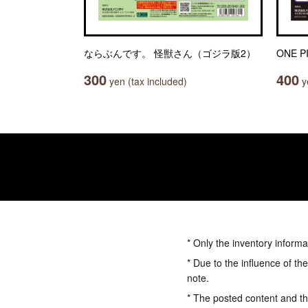
ならぶんです。 怪獣さん（ゴジラ版2）
ONE 
300
400
yen (tax included)
ye
* Only the inventory informa
* Due to the influence of th
note.
* The posted content and the