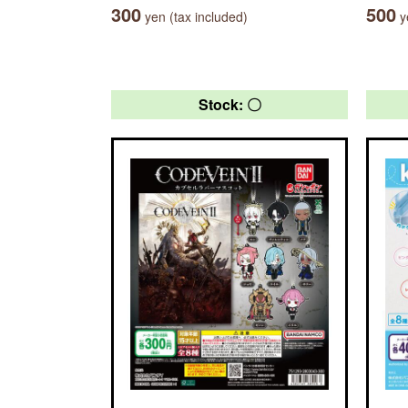
300
500
yen (tax included)
ye
Stock: 〇