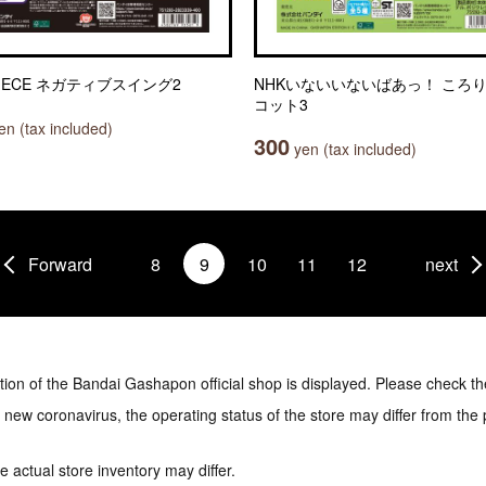
PIECE ネガティブスイング2
NHKいないいないばあっ！ ころ
コット3
n (tax included)
300
yen (tax included)
Forward
8
9
10
11
12
next
tion of the Bandai Gashapon official shop is displayed. Please check th
e new coronavirus, the operating status of the store may differ from the
 actual store inventory may differ.