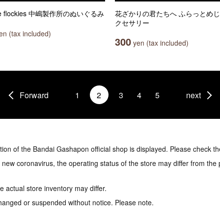
ule flockies 中嶋製作所のぬいぐるみ
花ざかりの君たちへ ふらっとめ
クセサリー
n (tax included)
300
yen (tax included)
Forward
1
2
3
4
5
next
tion of the Bandai Gashapon official shop is displayed. Please check th
e new coronavirus, the operating status of the store may differ from the
 actual store inventory may differ.
hanged or suspended without notice. Please note.