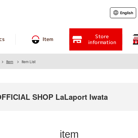
English
Store
cs
Item
information
Item
Item List
FICIAL SHOP LaLaport Iwata
item