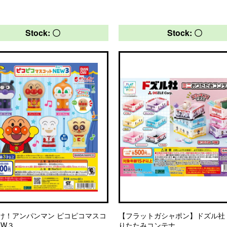
Stock: 〇
Stock: 〇
け！アンパンマン ピコピコマスコ
【フラットガシャポン】ドズル社
EW３
りたたみコンテナ