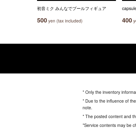
初音ミク みんなでプールフィギュア
caps
500
400
yen (tax included)
ye
* Only the inventory informa
* Due to the influence of th
note.
* The posted content and the
*Service contents may be c