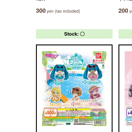
300
200
yen (tax included)
ye
Stock: 〇