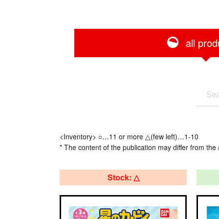
all prod
<Inventory> ○…11 or more △(few left)…1-10
* The content of the publication may differ from the 
Stock: △