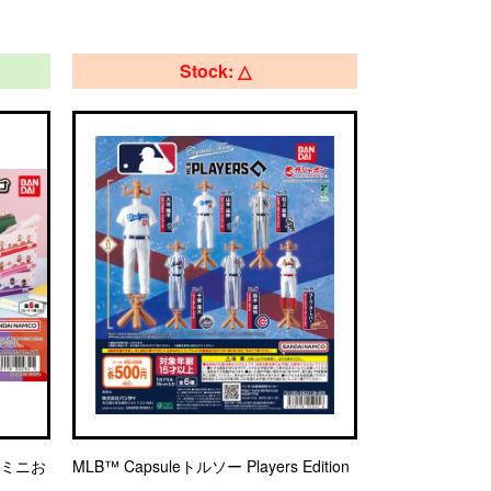
Stock: △
 ミニお
MLB™ Capsuleトルソー Players Edition