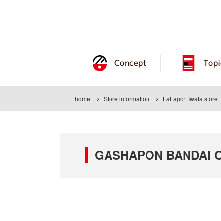
Concept
Topi
home
Store information
LaLaport Iwata store
GASHAPON BANDAI OF