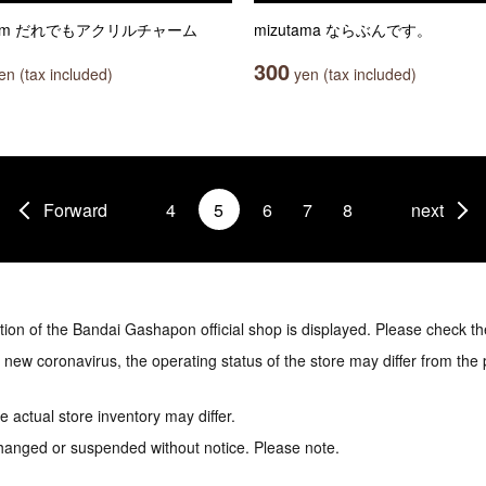
Cam だれでもアクリルチャーム
mizutama ならぶんです。
300
n (tax included)
yen (tax included)
Forward
4
5
6
7
8
next
tion of the Bandai Gashapon official shop is displayed. Please check th
e new coronavirus, the operating status of the store may differ from the
 actual store inventory may differ.
hanged or suspended without notice. Please note.