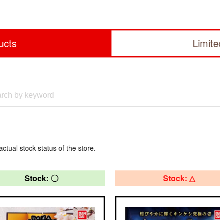
ucts
Limit
actual stock status of the store.
Stock: 〇
Stock: △