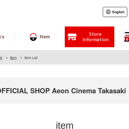
English
Store
cs
Item
information
ki
Item
Item List
FICIAL SHOP Aeon Cinema Takasaki
item