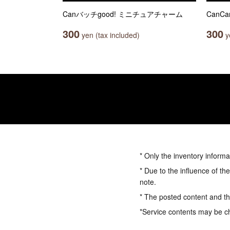
Canバッチgood! ミニチュアチャーム
Can
300
300
yen (tax included)
ye
* Only the inventory informa
* Due to the influence of th
note.
* The posted content and the
*Service contents may be c