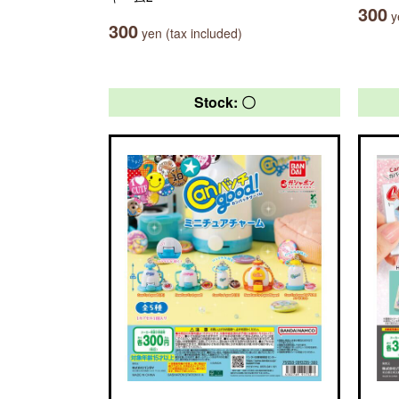
300
ye
300
yen (tax included)
Stock: 〇