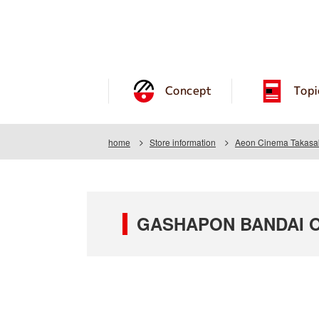
Concept
Topi
home
Store information
Aeon Cinema Takasa
GASHAPON BANDAI OF