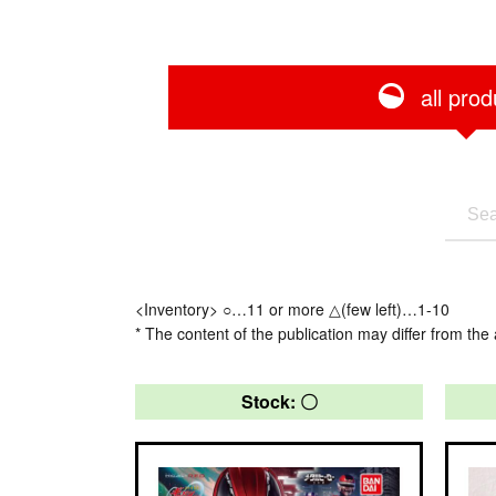
all prod
<Inventory> ○…11 or more △(few left)…1-10
* The content of the publication may differ from the 
Stock: 〇