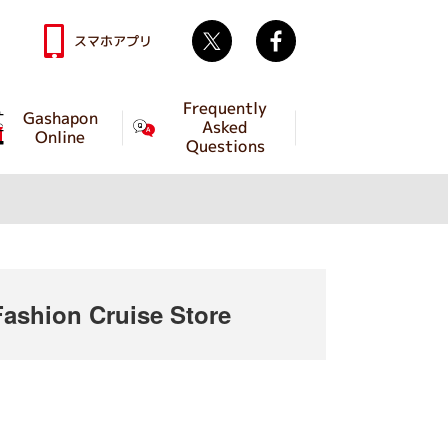
Twitter
facebook
スマホアプリ
Frequently
Gashapon
Asked
Online
Questions
shion Cruise Store