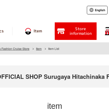
English
Store
cs
Item
information
 Fashion Cruise Store
Item
Item List
ICIAL SHOP Surugaya Hitachinaka Fa
item