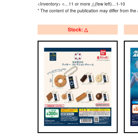
<Inventory> ○…11 or more △(few left)…1-10
* The content of the publication may differ from the 
Stock: △