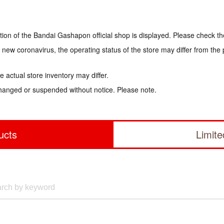
tion of the Bandai Gashapon official shop is displayed. Please check th
e new coronavirus, the operating status of the store may differ from the
 actual store inventory may differ.
hanged or suspended without notice. Please note.
ucts
Limit