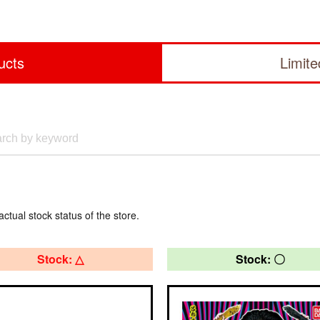
ucts
Limit
actual stock status of the store.
Stock: △
Stock: 〇