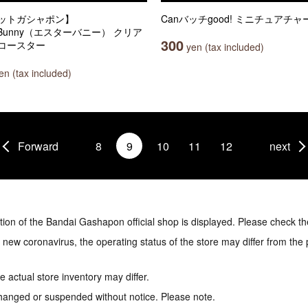
ットガシャポン】
Canバッチgood! ミニチュアチャ
erBunny（エスターバニー） クリア
300
コースター
yen (tax included)
n (tax included)
Forward
8
9
10
11
12
next
tion of the Bandai Gashapon official shop is displayed. Please check th
e new coronavirus, the operating status of the store may differ from the
 actual store inventory may differ.
hanged or suspended without notice. Please note.