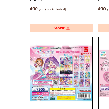
400
400
yen (tax included)
ye
Stock: △