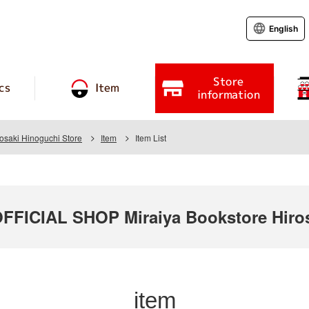
English
Store
cs
Item
information
rosaki Hinoguchi Store
Item
Item List
ICIAL SHOP Miraiya Bookstore Hirosa
item