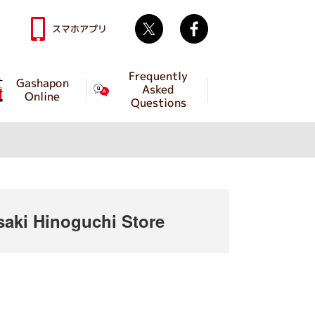
Twitter
facebook
スマホアプリ
Frequently
Gashapon
Asked
Online
Questions
ki Hinoguchi Store