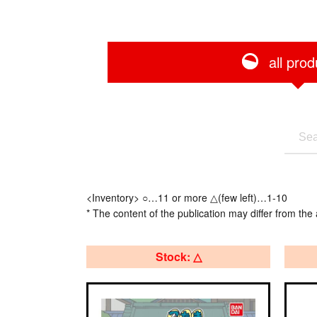
all prod
<Inventory> ○…11 or more △(few left)…1-10
* The content of the publication may differ from the 
Stock: △