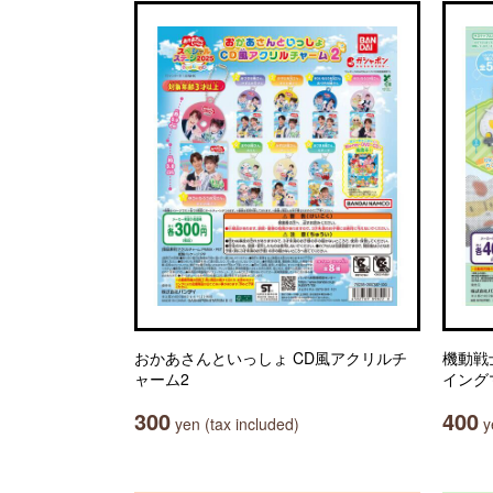
おかあさんといっしょ CD風アクリルチ
機動戦
ャーム2
イング
300
400
yen (tax included)
ye