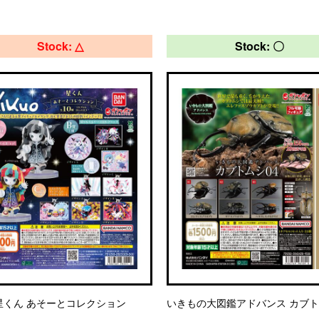
Stock: △
Stock: 〇
o 星くん あそーとコレクション
いきもの大図鑑アドバンス カブト