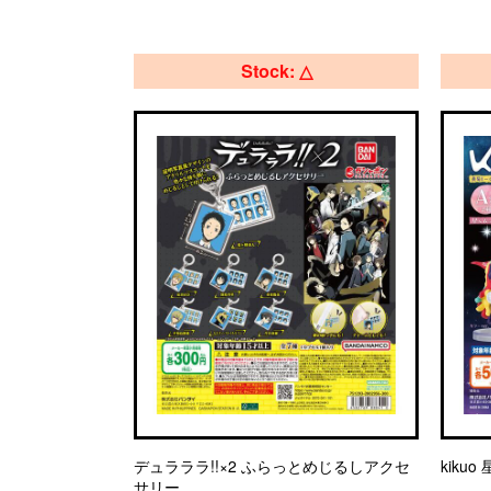
Stock: △
デュラララ!!×2 ふらっとめじるしアクセ
kiku
サリー