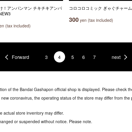
け！アンパンマン チキチキアンパ
コロコロコミック ぎゃぐチャーム
NEW3
300
yen (tax included)
n (tax included)
Forward
3
4
5
6
7
next
tion of the Bandai Gashapon official shop is displayed. Please check th
e new coronavirus, the operating status of the store may differ from the
 actual store inventory may differ.
hanged or suspended without notice. Please note.