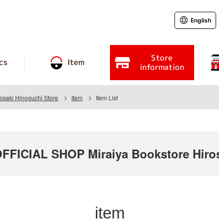
English
Store
cs
Item
information
rosaki Hinoguchi Store
Item
Item List
ICIAL SHOP Miraiya Bookstore Hirosa
item