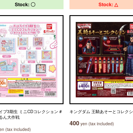
Stock: 〇
Stock: △
イブ3期生 ミニCDコレクション #
キングダム 王騎あそーとコレク
るん大作戦
400
yen (tax included)
n (tax included)