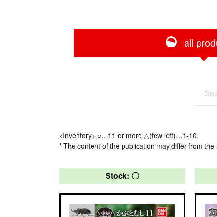
all prod
<Inventory> ○…11 or more △(few left)…1-10
* The content of the publication may differ from the 
Stock: 〇