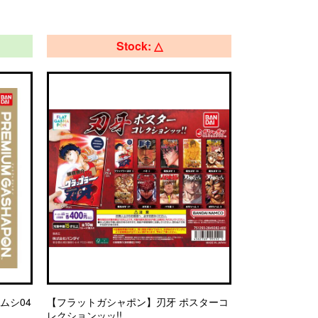
Stock: △
ムシ04
【フラットガシャポン】刃牙 ポスターコ
レクションッッ!!