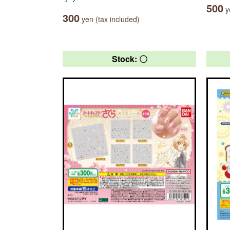
500
ye
300
yen (tax included)
Stock: 〇