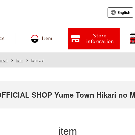
English
Store
cs
Item
information
omori
Item
Item List
ICIAL SHOP Yume Town Hikari no Mo
item