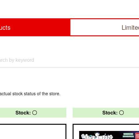
ucts
Limit
actual stock status of the store.
Stock: 〇
Stock: 〇