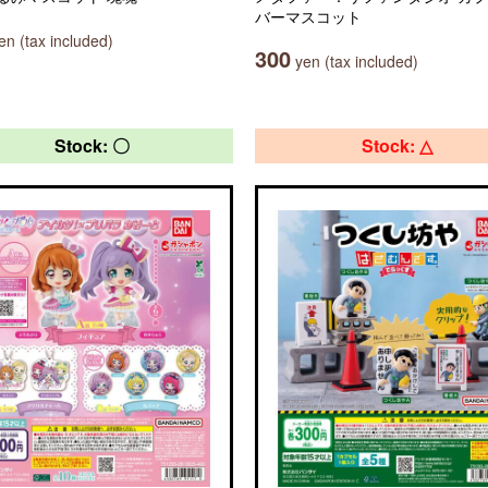
バーマスコット
n (tax included)
300
yen (tax included)
Stock: 〇
Stock: △