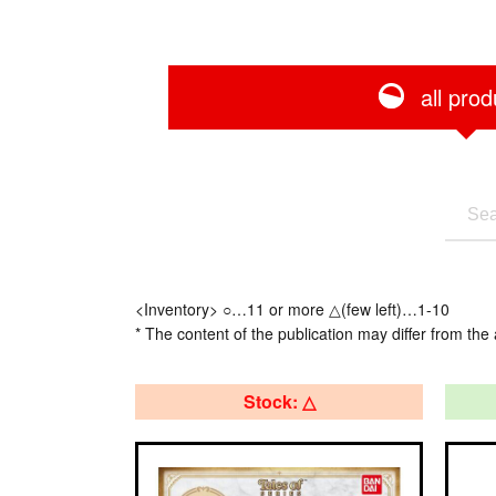
all prod
<Inventory> ○…11 or more △(few left)…1-10
* The content of the publication may differ from the 
Stock: △