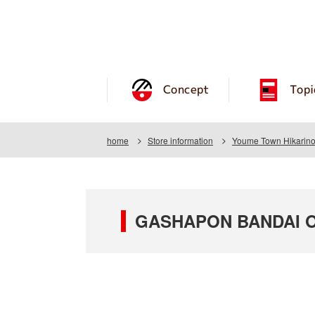
Concept
Topi
home
Store information
Youme Town Hikarin
GASHAPON BANDAI OFF