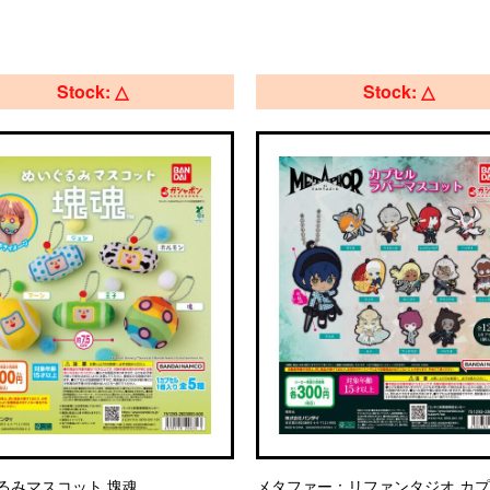
Stock: △
Stock: △
るみマスコット 塊魂
メタファー：リファンタジオ カ