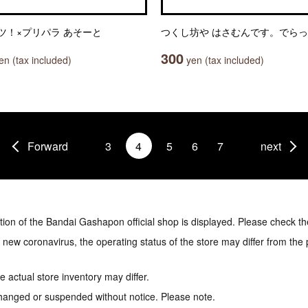
ツ！×プリパラ あそーと
つくし坊や はさむんです。でら
300
n (tax included)
yen (tax included)
Forward
3
4
5
6
7
next
tion of the Bandai Gashapon official shop is displayed. Please check th
e new coronavirus, the operating status of the store may differ from the
 actual store inventory may differ.
hanged or suspended without notice. Please note.