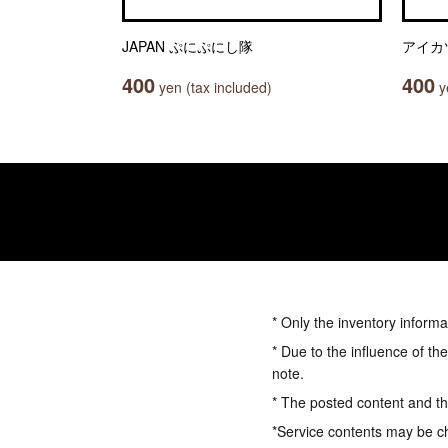
JAPAN ぷにぷにし隊
アイカ
400
400
yen (tax included)
ye
* Only the inventory informa
* Due to the influence of th
note.
* The posted content and the
*Service contents may be c