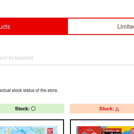
ucts
Limit
actual stock status of the store.
Stock: 〇
Stock: △