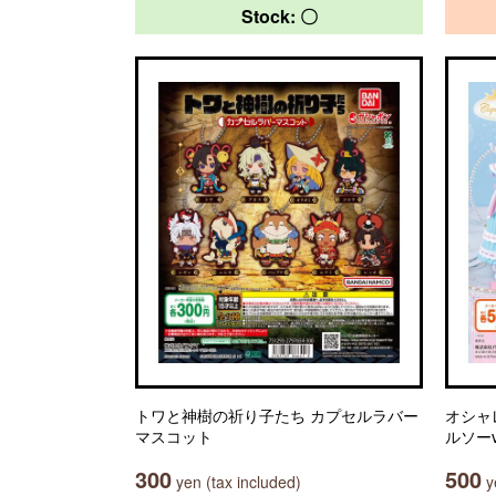
Stock: 〇
トワと神樹の祈り子たち カプセルラバー
オシャレ
マスコット
ルソーvo
300
500
yen (tax included)
ye