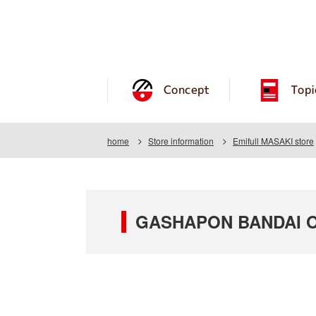
Concept
Topi
home
Store information
Emifull MASAKI store
GASHAPON BANDAI OFF