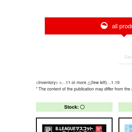
all prod
<Inventory> ○…11 or more △(few left)…1-10
* The content of the publication may differ from the 
Stock: 〇