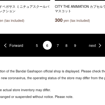
ドペガサス ミニチュアスクールバ
CITY THE ANIMATION カプセ
レクション
マスコット
300
n (tax included)
yen (tax included)
Forward
5
6
7
8
9
next
tion of the Bandai Gashapon official shop is displayed. Please check th
e new coronavirus, the operating status of the store may differ from the
 actual store inventory may differ.
hanged or suspended without notice. Please note.