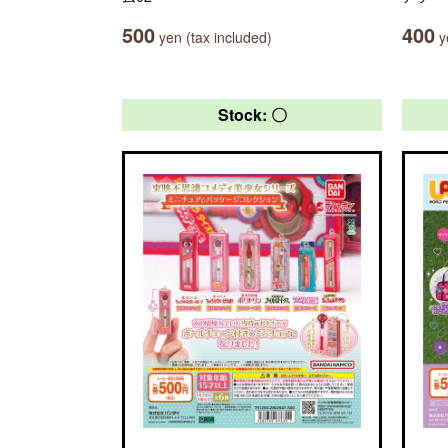
500
400
yen (tax included)
ye
Stock: 〇