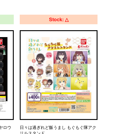
Stock: △
のヤロウ
日々は過ぎれど飯うまし もぐもぐ隊アク
リルスタンド