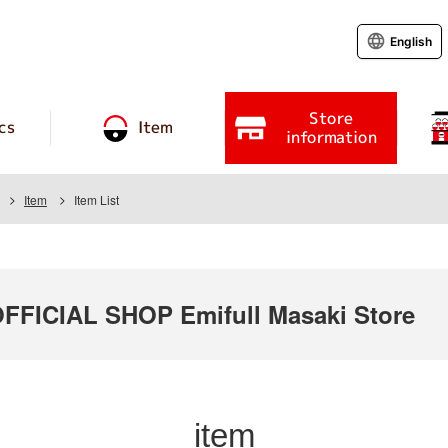
English
Store
cs
Item
information
Item
Item List
ICIAL SHOP Emifull Masaki Store
item