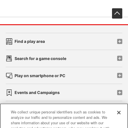
先
Find a play area
Search for a game console
Play on smartphone or PC
Events and Campaigns
We collect unique personal identifiers such as cookies to
analyze our traffic and to personalize content and ads. We
Affiliate
Sustainability
site policy
privacy policy
share information about your use of our website with our