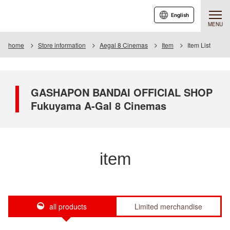
English
MENU
home
Store information
Aegal 8 Cinemas
Item
Item List
GASHAPON BANDAI OFFICIAL SHOP
Fukuyama A-Gal 8 Cinemas
item
all products
Limited merchandise