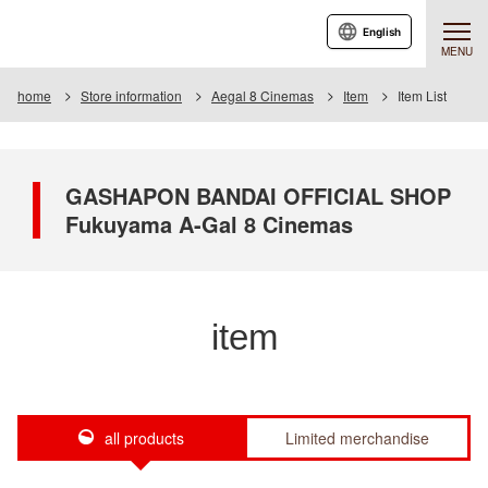
English
MENU
home
Store information
Aegal 8 Cinemas
Item
Item List
GASHAPON BANDAI OFFICIAL SHOP
Fukuyama A-Gal 8 Cinemas
item
all products
Limited merchandise