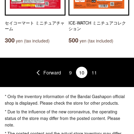
セイコーマート ミニチュアチャ
ICE-WATCH ミニチュアコレク
ーム
ション
300
500
yen (tax included)
yen (tax included)
Forward
9
10
11
* Only the inventory information of the Bandai Gashapon official
shop is displayed. Please check the store for other products.
* Due to the influence of the new coronavirus, the operating
status of the store may differ from the posted content. Please
note.
* The posted content and the actual store inventory may differ.