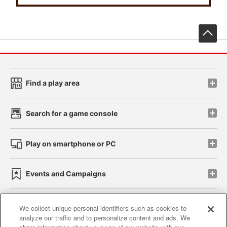
先
Find a play area
Search for a game console
Play on smartphone or PC
Events and Campaigns
We collect unique personal identifiers such as cookies to
analyze our traffic and to personalize content and ads. We
Affiliate
Sustainability
site policy
privacy policy