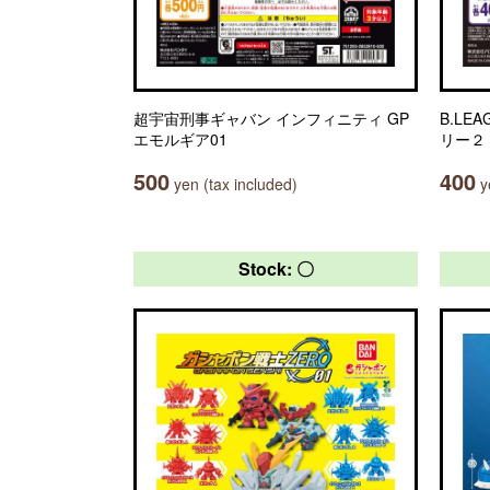
超宇宙刑事ギャバン インフィニティ GP
B.LE
エモルギア01
リー２
500
400
yen (tax included)
ye
Stock: 〇