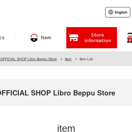
English
Store
cs
Item
information
FFICIAL SHOP Libro Beppu Store
Item
Item List
FICIAL SHOP Libro Beppu Store
item