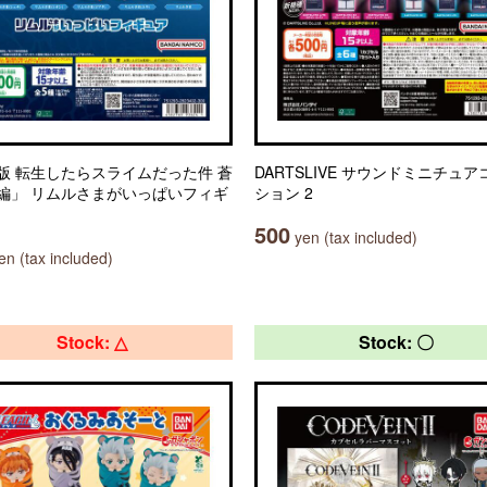
版 転生したらスライムだった件 蒼
DARTSLIVE サウンドミニチュ
編」 リムルさまがいっぱいフィギ
ション 2
500
yen (tax included)
n (tax included)
Stock: △
Stock: 〇