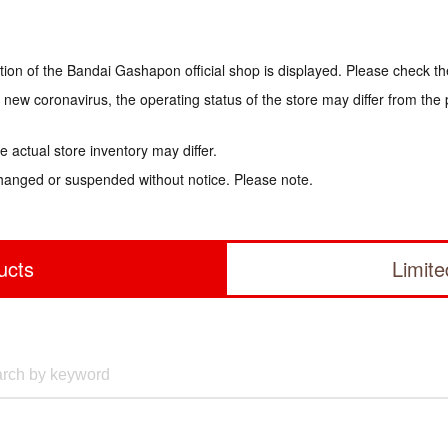
tion of the Bandai Gashapon official shop is displayed. Please check th
e new coronavirus, the operating status of the store may differ from the
 actual store inventory may differ.
hanged or suspended without notice. Please note.
ucts
Limit