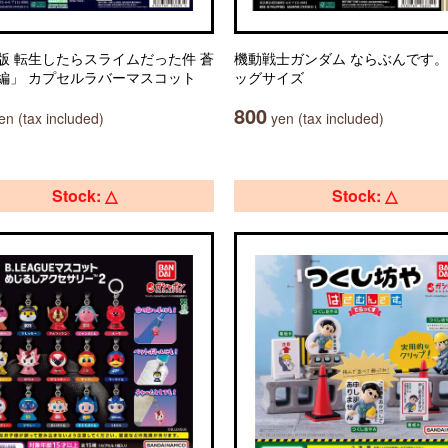
版 転生したらスライムだった件 蒼
機動戦士ガンダム ならぶんです。
編」 カプセルラバーマスコット
ッグサイズ
800
n (tax included)
yen (tax included)
Stock: △
Stock: △