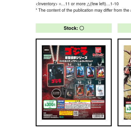
<Inventory> ○…11 or more △(few left)…1-10
* The content of the publication may differ from the 
Stock: 〇