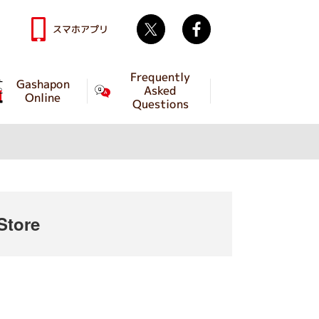
Twitter
facebook
スマホアプリ
Frequently
Gashapon
Asked
Online
Questions
tore