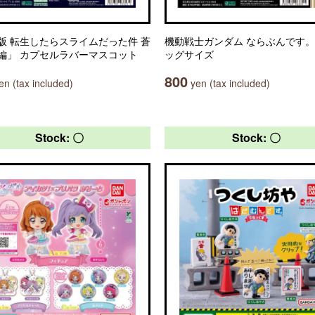
版 転生したらスライムだった件 蒼
機動戦士ガンダム ならぶんです。
編」 カプセルラバーマスコット
ッグサイズ
800
n (tax included)
yen (tax included)
Stock: 〇
Stock: 〇