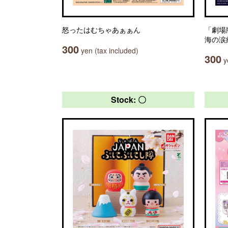
怒ったはむちゃあぁぁん
「劇場
海の涙
300
yen (tax included)
300
ye
Stock: 〇