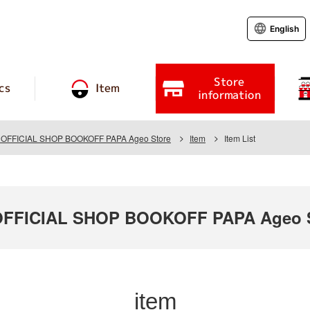
English
Store
cs
Item
information
FFICIAL SHOP BOOKOFF PAPA Ageo Store
Item
Item List
FFICIAL SHOP BOOKOFF PAPA Ageo S
item