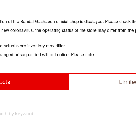
tion of the Bandai Gashapon official shop is displayed. Please check th
e new coronavirus, the operating status of the store may differ from the
 actual store inventory may differ.
hanged or suspended without notice. Please note.
ucts
Limit