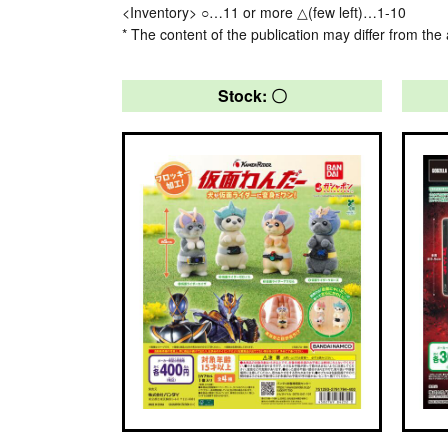
<Inventory> ○…11 or more △(few left)…1-10
* The content of the publication may differ from the 
Stock: 〇