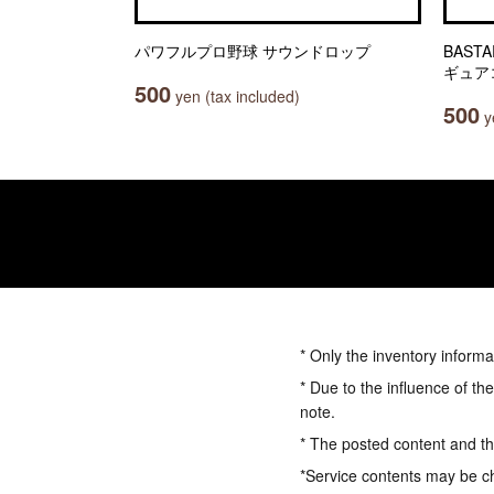
パワフルプロ野球 サウンドロップ
BAST
ギュア
500
yen (tax included)
500
ye
* Only the inventory informa
* Due to the influence of th
note.
* The posted content and the
*Service contents may be c