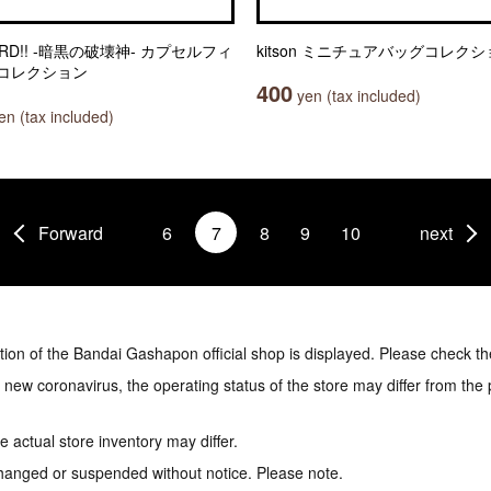
ARD!! -暗黒の破壊神- カプセルフィ
kitson ミニチュアバッグコレク
コレクション
400
yen (tax included)
n (tax included)
Forward
6
7
8
9
10
next
tion of the Bandai Gashapon official shop is displayed. Please check th
e new coronavirus, the operating status of the store may differ from the
 actual store inventory may differ.
hanged or suspended without notice. Please note.