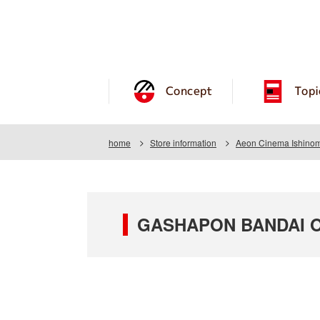
Concept
Topi
home
Store information
Aeon Cinema Ishinom
GASHAPON BANDAI OF