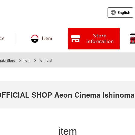
English
Store
cs
Item
information
aki Store
Item
Item List
FICIAL SHOP Aeon Cinema Ishinoma
item