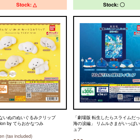
Stock: △
Stock: 〇
ないぬのぬいぐるみクリップ
「劇場版 転生したらスライムだっ
tration by てらおかなつみ
海の涙編」 リムルさまがいっぱ
ュア
n (tax included)