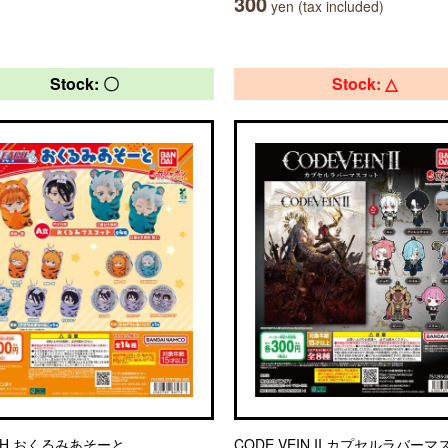
300
yen (tax included)
Stock: 〇
Stock: △
CH おくるみあそーと
CODE VEIN II カプセルラバー