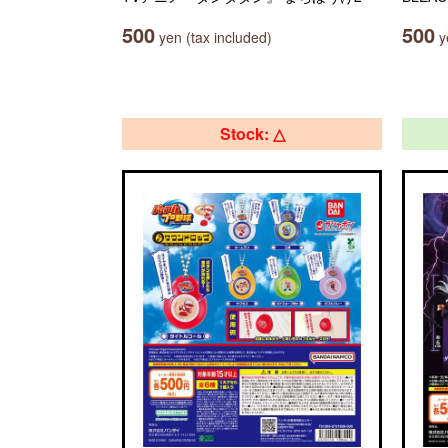
500
500
yen (tax included)
ye
Stock: △