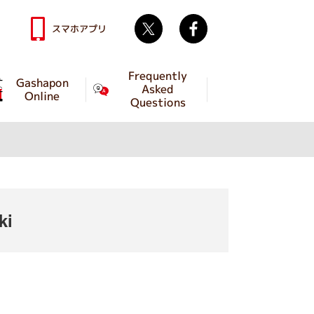
Twitter
facebook
スマホアプリ
Frequently
Gashapon
Asked
Online
Questions
ki