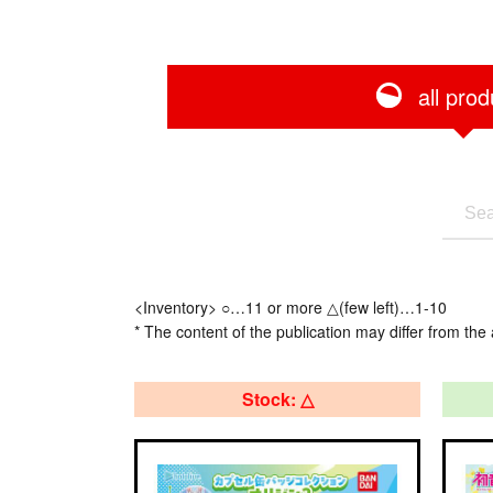
all prod
<Inventory> ○…11 or more △(few left)…1-10
* The content of the publication may differ from the 
Stock: △