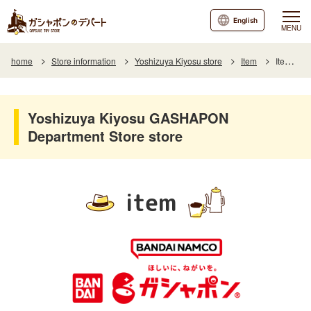
English
MENU
home
Store information
Yoshizuya Kiyosu store
Item
Item List
Yoshizuya Kiyosu GASHAPON
Department Store store
item