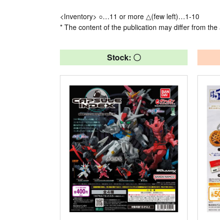
<Inventory> ○…11 or more △(few left)…1-10
* The content of the publication may differ from the 
Stock: 〇