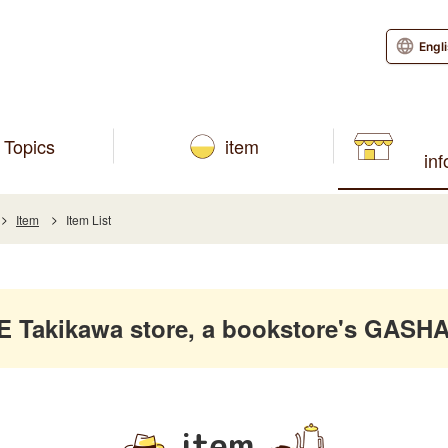
Engl
Topics
item
in
Item
Item List
akikawa store, a bookstore's GASHA
item