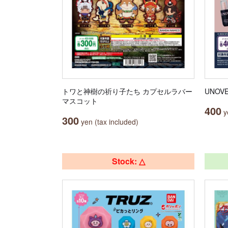
トワと神樹の祈り子たち カプセルラバー
UNO
マスコット
400
ye
300
yen (tax included)
Stock: △