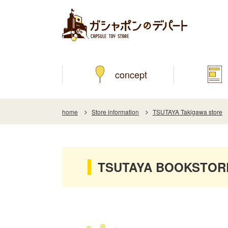
concept
home
Store information
TSUTAYA Takigawa store
TSUTAYA BOOKSTORE T