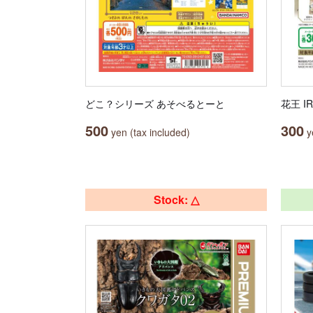
どこ？シリーズ あそべるとーと
花王 I
500
300
yen (tax included)
ye
Stock: △