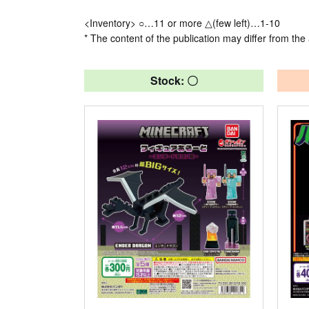
<Inventory> ○…11 or more △(few left)…1-10
* The content of the publication may differ from the 
Stock: 〇