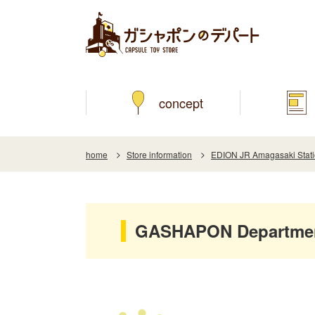
concept
home
Store information
EDION JR Amagasaki Stati
GASHAPON Department 