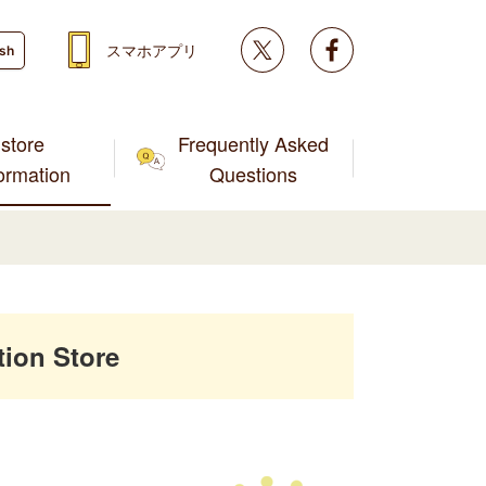
Twitter
facebook
スマホアプリ
ish
store
Frequently Asked
formation
Questions
ion Store