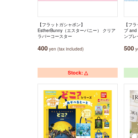
【フラットガシャポン】
【フラ
EstherBunny（エスターバニー） クリア
ブ a
ラバーコースター
ンプレ
400
500
yen (tax included)
ye
Stock: △