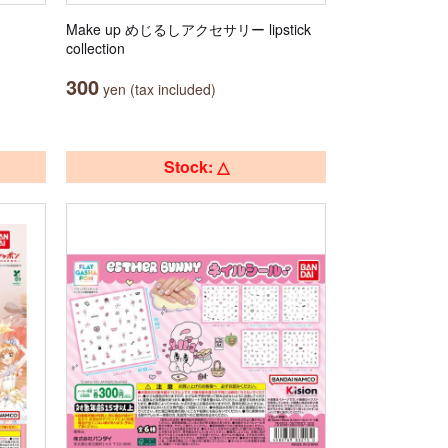
Make up めじるしアクセサリー lipstick
collection
300
yen (tax included)
Stock: △