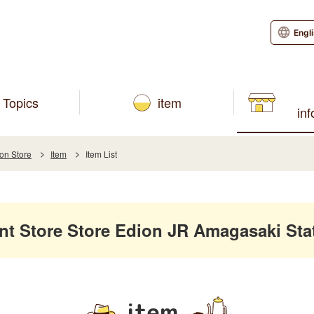
Engl
Topics
item
in
on Store
Item
Item List
Store Store Edion JR Amagasaki Stat
item