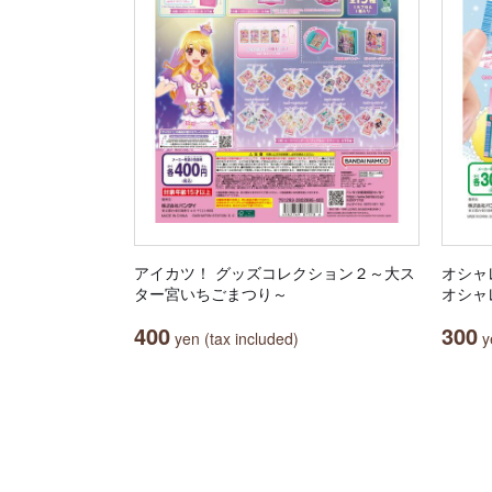
アイカツ！ グッズコレクション２～大ス
オシャレ
ター宮いちごまつり～
オシャレ
400
300
yen (tax included)
ye