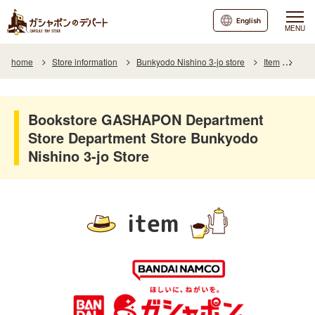
English
MENU
home
Store information
Bunkyodo Nishino 3-jo store
Item
Item
Bookstore GASHAPON Department
Store Department Store Bunkyodo
Nishino 3-jo Store
item