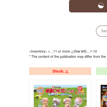
<Inventory> ○…11 or more △(few left)…1-10
* The content of the publication may differ from the 
Stock: △