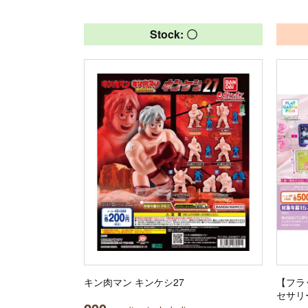
Stock: 〇
キン肉マン キンケシ27
【フラ
セサリ