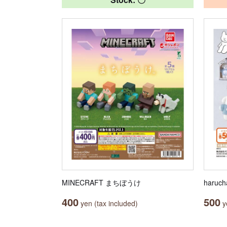
MINECRAFT まちぼうけ
haru
400
500
yen (tax included)
ye