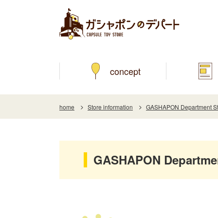
concept
home
Store information
GASHAPON Department Sto
GASHAPON Department