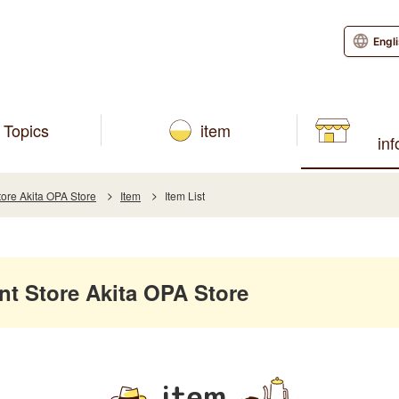
Engl
Topics
item
in
re Akita OPA Store
Item
Item List
 Store Akita OPA Store
item