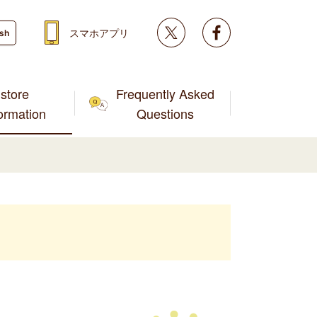
Twitter
facebook
スマホアプリ
ish
store
Frequently Asked
formation
Questions