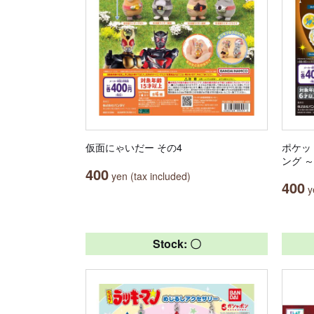
仮面にゃいだー その4
ポケッ
ング 
400
yen (tax included)
400
ye
Stock: 〇