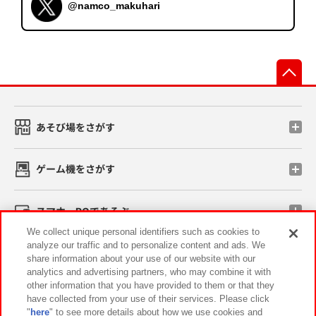
@namco_makuhari
先
あそび場をさがす
ゲーム機をさがす
スマホ・PCであそぶ
We collect unique personal identifiers such as cookies to
analyze our traffic and to personalize content and ads. We
イベント・キャンペーン
share information about your use of our website with our
analytics and advertising partners, who may combine it with
other information that you have provided to them or that they
have collected from your use of their services. Please click
"
here
" to see more details about how we use cookies and