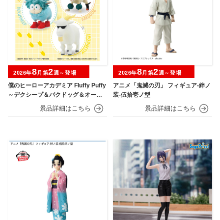
8
2
8
2
2026年
月第
週～登場
2026年
月第
週～登場
僕のヒーローアカデミア Fluffy Puffy
アニメ「鬼滅の刃」 フィギュア-絆ノ
～デクシープ＆バクドッグ＆オール
装-伍拾壱ノ型
マイゴート～