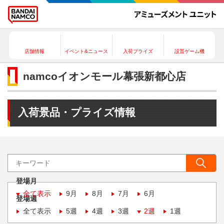
店舗情報
イベント&ニュース
入荷プライズ
設置ゲーム機
namcoイオンモール幕張新都心店
入荷景品・プライズ情報
登場月
全て表示
9月
8月
7月
6月
登場週
全て表示
5週
4週
3週
2週
1週