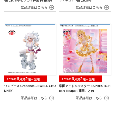
竈門炭治郎‐ヒノカミ神楽 斜陽転身
フィギュア“竈門炭治郎“
6
2
6
2
2026年
月第
週～登場
2026年
月第
週～登場
ワンピース Grandista-JEWELRY.BO
学園アイドルマスター ESPRESTO-H
NNEY-
eart bouquet-藤田ことね