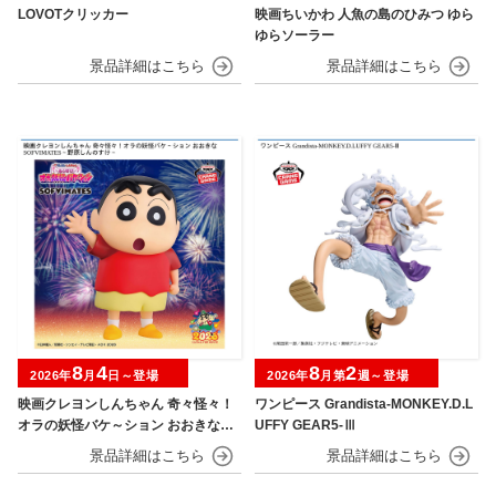
LOVOTクリッカー
映画ちいかわ 人魚の島のひみつ ゆら
ゆらソーラー
8
4
8
2
2026年
月
日～登場
2026年
月第
週～登場
映画クレヨンしんちゃん 奇々怪々！
ワンピース Grandista-MONKEY.D.L
オラの妖怪バケ～ション おおきなSO
UFFY GEAR5-Ⅲ
FVIMATES～野原しんのすけ～