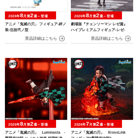
8
2
8
2
2026年
月第
週～登場
2026年
月第
週～登場
アニメ「鬼滅の刃」 フィギュア-絆ノ
劇場版『チェンソーマン レゼ篇』
装-伍拾弐ノ型
ハイプレミアムフィギュア‐レゼ‐
8
2
7
2
2026年
月第
週～登場
2026年
月第
週～登場
アニメ「鬼滅の刃」 Luminasta ‐
アニメ「鬼滅の刃」 XrossLink