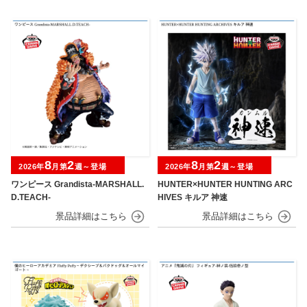
8
2
8
2
2026年
月第
週～登場
2026年
月第
週～登場
ワンピース Grandista-MARSHALL.
HUNTER×HUNTER HUNTING ARC
D.TEACH-
HIVES キルア 神速