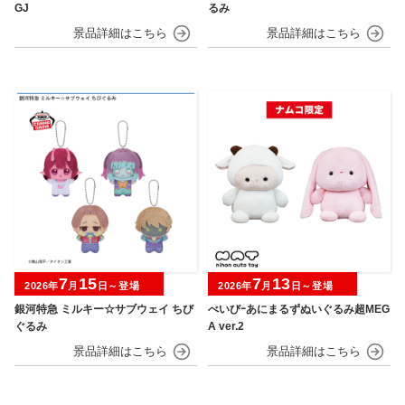
GJ
るみ
7
15
7
13
2026年
月
日～登場
2026年
月
日～登場
銀河特急 ミルキー☆サブウェイ ちび
べいびｰあにまるずぬいぐるみ超MEG
ぐるみ
A ver.2