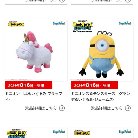
マスターボール・プレミアボール～
のシロ～
8
6
8
6
2026年
月
日～登場
2026年
月
日～登場
ミニオン LLぬいぐるみ‐フラッフ
ミニオンズ＆モンスターズ グラン
ィ‐
デぬいぐるみ‐ジェームズ‐