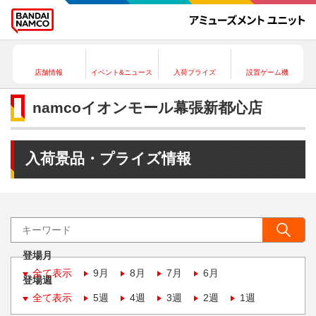
店舗情報
イベント&ニュース
入荷プライズ
設置ゲーム機
namcoイオンモール幕張新都心店
入荷景品・プライズ情報
登場月
全て表示
9月
8月
7月
6月
登場週
全て表示
5週
4週
3週
2週
1週