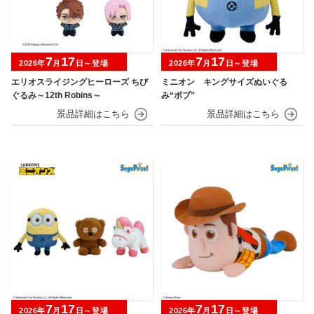
7
17
7
17
2026年
月
日～登場
2026年
月
日～登場
エリオスライジングヒーローズ ちび
ミニオン キングサイズぬいぐる
ぐるみ～12th Robins～
み“ボブ”
7
17
7
17
2026年
月
日～登場
2026年
月
日～登場