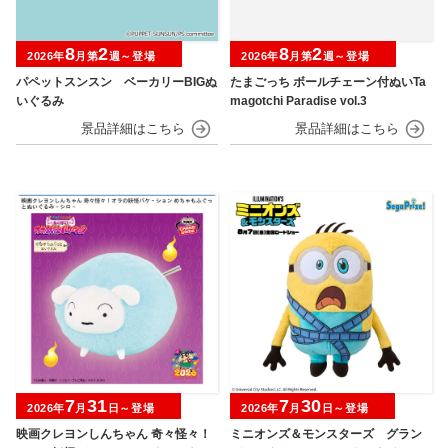
8
2
8
2
2026年
月第
週～登場
2026年
月第
週～登場
パペットスンスン ベーカリーBIGぬ
たまごっち ボールチェーン付ぬいTa
いぐるみ
magotchi Paradise vol.3
7
31
7
30
2026年
月
日～登場
2026年
月
日～登場
映画クレヨンしんちゃん 奇々怪々！
ミニオンズ＆モンスターズ グラン