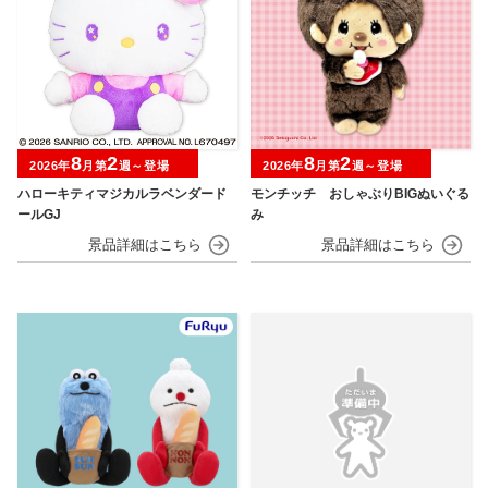
8
2
8
2
2026年
月第
週～登場
2026年
月第
週～登場
ハローキティマジカルラベンダード
モンチッチ おしゃぶりBIGぬいぐる
ールGJ
み