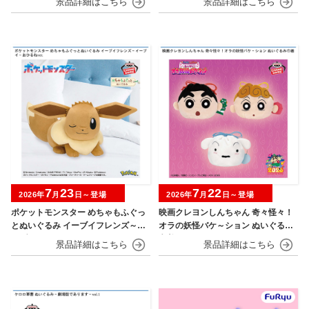
7
23
7
22
2026年
月
日～登場
2026年
月
日～登場
ポケットモンスター めちゃもふぐっ
映画クレヨンしんちゃん 奇々怪々！
とぬいぐるみ イーブイフレンズ～イ
オラの妖怪バケ～ション ぬいぐるみ
ーブイ～おひるねver.
巾着