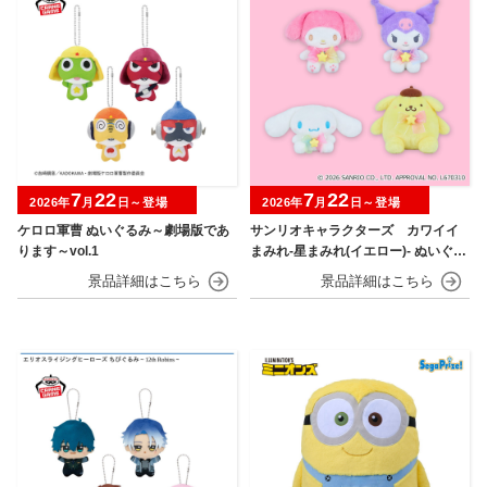
7
22
7
22
2026年
月
日～登場
2026年
月
日～登場
ケロロ軍曹 ぬいぐるみ～劇場版であ
サンリオキャラクターズ カワイイ
ります～vol.1
まみれ-星まみれ(イエロー)- ぬいぐる
み