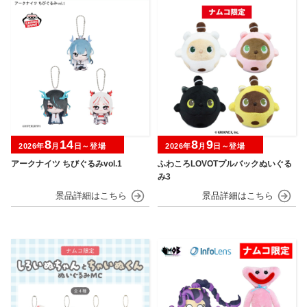
8
14
8
9
2026年
月
日～登場
2026年
月
日～登場
アークナイツ ちびぐるみvol.1
ふわころLOVOTプルバックぬいぐる
み3