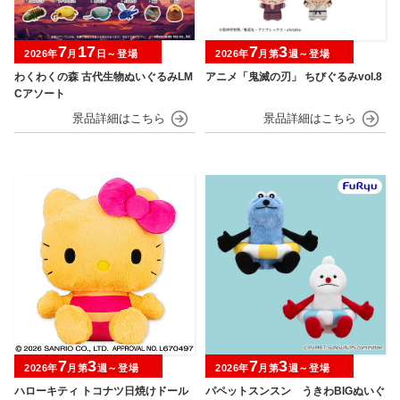
7
17
7
3
2026年
月
日～登場
2026年
月第
週～登場
わくわくの森 古代生物ぬいぐるみLM
アニメ「鬼滅の刃」 ちびぐるみvol.8
Cアソート
7
3
7
3
2026年
月第
週～登場
2026年
月第
週～登場
ハローキティ トコナツ日焼けドール
パペットスンスン うきわBIGぬいぐ