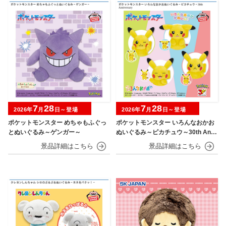
7
28
7
28
2026年
月
日～登場
2026年
月
日～登場
ポケットモンスター めちゃもふぐっ
ポケットモンスター いろんなおかお
とぬいぐるみ～ゲンガー～
ぬいぐるみ～ピカチュウ～30th Anni
versary