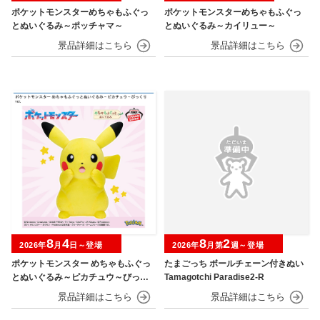
ポケットモンスターめちゃもふぐっ
ポケットモンスターめちゃもふぐっ
とぬいぐるみ～ポッチャマ～
とぬいぐるみ～カイリュー～
8
4
8
2
2026年
月
日～登場
2026年
月第
週～登場
ポケットモンスター めちゃもふぐっ
たまごっち ボールチェーン付きぬい
とぬいぐるみ～ピカチュウ～びっく
Tamagotchi Paradise2-R
りver.