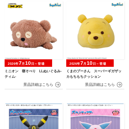
7
10
7
10
2026年
月
日～登場
2026年
月
日～登場
ミニオン 寝そべり LLぬいぐるみ‐
くまのプーさん スーパーギガザッ
ティム‐
カもちもちクッション