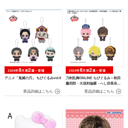
8
2
8
2
2026年
月第
週～登場
2026年
月第
週～登場
アニメ「鬼滅の刃」 ちびぐるみvol.9
刀剣乱舞ONLINE ちびぐるみ～秋田
藤四郎・大倶利伽羅・へし切長谷
部・獅子王・火車切～