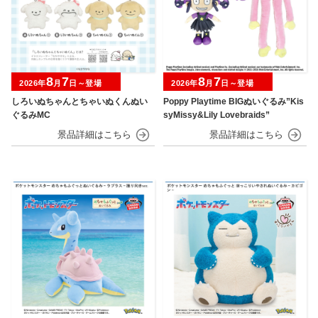
8
7
8
7
2026年
月
日～登場
2026年
月
日～登場
しろいぬちゃんとちゃいぬくんぬい
Poppy Playtime BIGぬいぐるみ”Kis
ぐるみMC
syMissy&Lily Lovebraids”