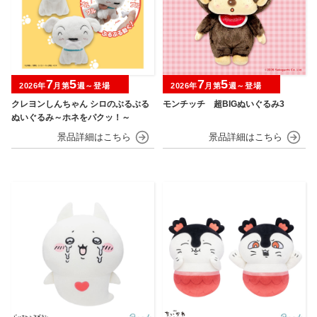
7
5
7
5
2026年
月第
週～登場
2026年
月第
週～登場
クレヨンしんちゃん シロのぶるぶる
モンチッチ 超BIGぬいぐるみ3
ぬいぐるみ～ホネをパクッ！～