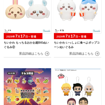
7
17
7
17
2026年
月
日～登場
2026年
月
日～登場
ちいかわ もっちるおかお超BIGぬい
ちいかわ いっしょに食べよポップコ
ぐるみ②
ーンぬいぐるみ