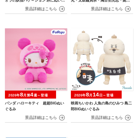
オラの妖怪バケ～ション みにぬいぐ
丸・太鼓鐘貞宗・燭台切光忠・髭
るみ
切・膝丸～
8
4
8
14
2026年
月第
週～登場
2026年
月
日～登場
パンダ ハローキティ 超超BIGぬい
映画ちいかわ 人魚の島のひみつ 島二
ぐるみ
郎BIGぬいぐるみ