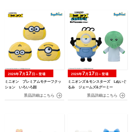
7
17
7
17
2026年
月
日～登場
2026年
月
日～登場
ミニオン プレミアムモチーフクッ
ミニオンズ＆モンスターズ Lぬいぐ
ション いろいろ顔
るみ ジェームズ&グーミー