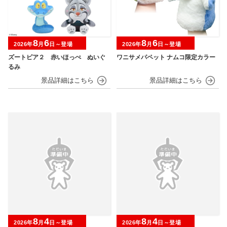
8
6
8
6
2026年
月
日～登場
2026年
月
日～登場
ズートピア２ 赤いほっぺ ぬいぐ
ワニサメパペット ナムコ限定カラー
るみ
8
4
8
4
2026年
月
日～登場
2026年
月
日～登場