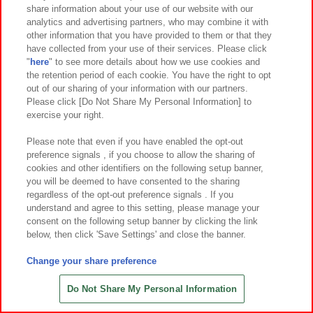
share information about your use of our website with our
7
7
7
2
2026年
月
日～登場
2026年
月第
週～登場
analytics and advertising partners, who may combine it with
other information that you have provided to them or that they
ポケットモンスター もふぐっと カラ
アイドルマスター シャイニーカラー
have collected from your use of their services. Please click
ーセレクションぬいぐるみ blue～カ
ズ ちびぐるみ～Team.Luna～vol.2
"
here
" to see more details about how we use cookies and
イオーガ・ポッチャマ～
the retention period of each cookie. You have the right to opt
out of our sharing of your information with our partners.
Please click [Do Not Share My Personal Information] to
exercise your right.
Please note that even if you have enabled the opt-out
preference signals , if you choose to allow the sharing of
cookies and other identifiers on the following setup banner,
you will be deemed to have consented to the sharing
regardless of the opt-out preference signals . If you
understand and agree to this setting, please manage your
consent on the following setup banner by clicking the link
below, then click 'Save Settings' and close the banner.
Change your share preference
7
2
7
3
2026年
月第
週～登場
2026年
月
日～登場
アイドルマスター シャイニーカラー
いれいす ピタッとおともぬいぐるみ
Do Not Share My Personal Information
ズ ちびぐるみ～Team.Luna～vol.1