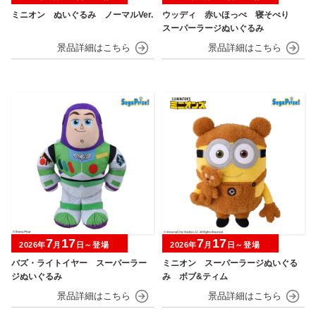
ミニオン ぬいぐるみ ノーマルVer.
ウッディ 赤いほっぺ 寝そべり
スーパーラージぬいぐるみ
7
17
7
17
2026年
月
日～登場
2026年
月
日～登場
バズ・ライトイヤー スーパーラー
ミニオン スーパーラージぬいぐる
ジぬいぐるみ
み ボブ&ティム