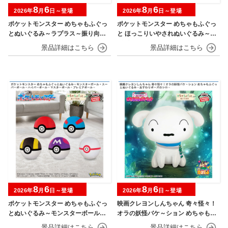
8
6
8
6
2026年
月
日～登場
2026年
月
日～登場
ポケットモンスター めちゃもふぐっ
ポケットモンスター めちゃもふぐっ
とぬいぐるみ～ラプラス～振り向きv
と ほっこりいやされぬいぐるみ～カ
er.
ビゴン～
8
6
8
6
2026年
月
日～登場
2026年
月
日～登場
ポケットモンスター めちゃもふぐっ
映画クレヨンしんちゃん 奇々怪々！
とぬいぐるみ～モンスターボール・
オラの妖怪バケ～ション めちゃもふ
スーパーボール・ハイパーボール・
ぐっとぬいぐるみ～おすわりポーズ