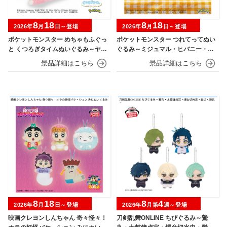
8
18
8
18
2026年
月
日～登場
2026年
月
日～登場
ポケットモンスター めちゃもふぐっ
ポケットモンスター つれてってぬい
と くつろぎタイムぬいぐるみ～ヤド
ぐるみ～ミジュマル・ヒバニー・ニ
ン～
ャオハ～
8
18
8
4
2026年
月
日～登場
2026年
月第
週～登場
映画クレヨンしんちゃん 奇々怪々！
刀剣乱舞ONLINE ちびぐるみ～鶯