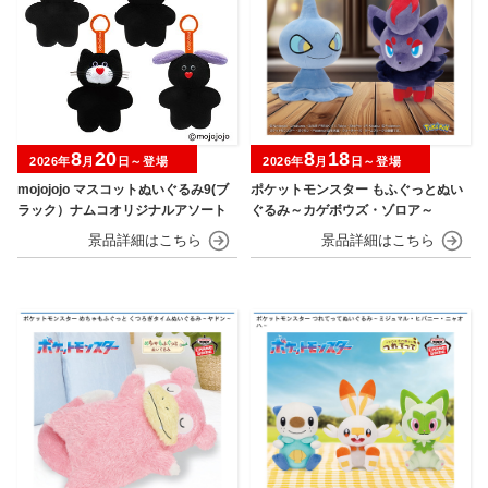
8
20
8
18
2026年
月
日～登場
2026年
月
日～登場
mojojojo マスコットぬいぐるみ9(ブ
ポケットモンスター もふぐっとぬい
ラック）ナムコオリジナルアソート
ぐるみ～カゲボウズ・ゾロア～