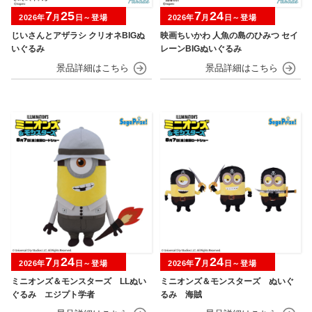
7
25
7
24
2026年
月
日～登場
2026年
月
日～登場
じいさんとアザラシ クリオネBIGぬ
映画ちいかわ 人魚の島のひみつ セイ
いぐるみ
レーンBIGぬいぐるみ
7
24
7
24
2026年
月
日～登場
2026年
月
日～登場
ミニオンズ＆モンスターズ LLぬい
ミニオンズ＆モンスターズ ぬいぐ
ぐるみ エジプト学者
るみ 海賊