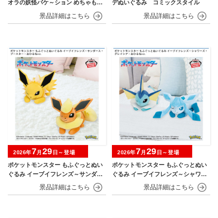
オラの妖怪バケ～ション めちゃもふ
デぬいぐるみ コミックスタイル
ぐっとぬいぐるみ シロ
7
29
7
29
2026年
月
日～登場
2026年
月
日～登場
ポケットモンスター もふぐっとぬい
ポケットモンスター もふぐっとぬい
ぐるみ イーブイフレンズ～サンダー
ぐるみ イーブイフレンズ～シャワー
ス・ブースター～おひるねver.
ズ・グレイシア～おひるねver.