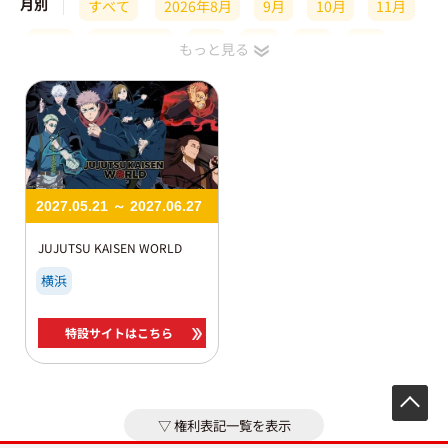
月別
すべて
2026年8月
9月
10月
11月
12月
2027年1月
2月
3月
4月
5月
6月
7月
8月
2027.05.21 ～ 2027.06.27
JUJUTSU KAISEN WORLD
横浜
特設サイトはこちら
先
権利表記一覧を表示