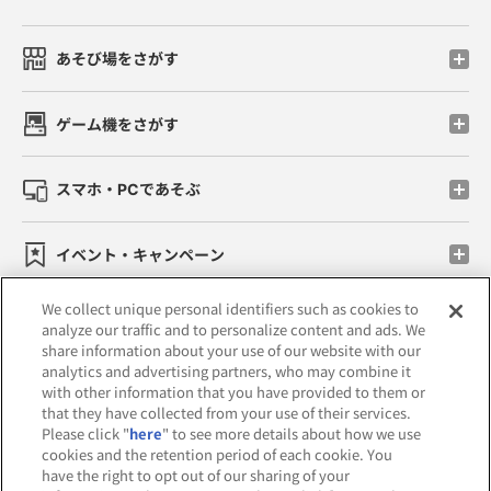
あそび場をさがす
ゲーム機をさがす
スマホ・PCであそぶ
イベント・キャンペーン
We collect unique personal identifiers such as cookies to
analyze our traffic and to personalize content and ads. We
share information about your use of our website with our
関連会社
サステナビリティ
サイトポリシー
analytics and advertising partners, who may combine it
with other information that you have provided to them or
プライバシーポリシー
that they have collected from your use of their services.
Please click "
here
" to see more details about how we use
ウェブアクセシビリティ方針と検証結果
cookies and the retention period of each cookie. You
have the right to opt out of our sharing of your
お取引先さまとともに
食品のご提供について