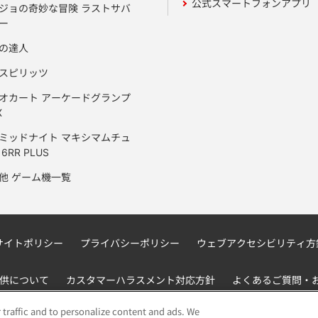
公式スマートフォンアプリ
ジョの奇妙な冒険 ラストサバ
ー
の達人
スピリッツ
オカート アーケードグランプ
X
ミッドナイト マキシマムチュ
6RR PLUS
他 ゲーム機一覧
サイトポリシー
プライバシーポリシー
ウェブアクセシビリティ方
供について
カスタマーハラスメント対応方針
よくあるご質問・
 traffic and to personalize content and ads. We