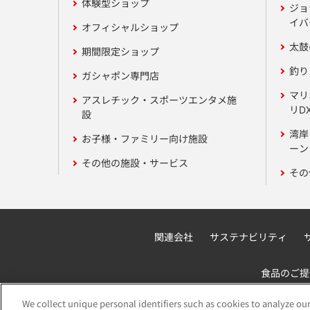
体験型ショップ
ジョ
イバ
オフィシャルショップ
太鼓
期間限定ショップ
釣り
ガシャポン専門店
マリ
アスレチック・スポーツエンタメ施
リD
設
湾岸
お子様・ファミリー向け施設
ーン 
その他の施設・サービス
その
関連会社
サステナビリティ
食品のご提
We collect unique personal identifiers such as cookies to analyze our