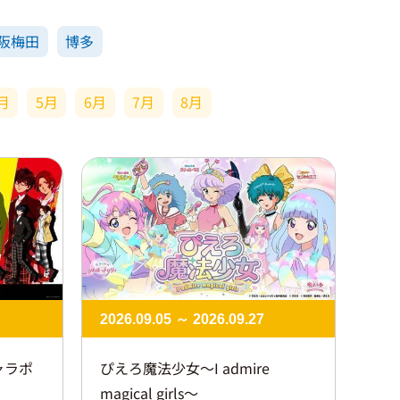
阪梅田
博多
月
5月
6月
7月
8月
2026.09.05 ～ 2026.09.27
ャラポ
ぴえろ魔法少女～I admire
magical girls～