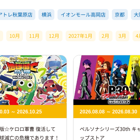
アトレ秋葉原店
横浜
イオンモール高岡店
京都
大
月
10月
11月
12月
2027年1月
2月
3月
4
0.03 ～ 2026.10.25
2026.08.08 ～ 2026.08.30
版☆ケロロ軍曹 復活して
ペルソナシリーズ30th​ キ
球滅亡の危機であります！
ップストア