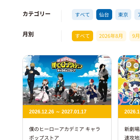
カテゴリー
すべて
仙台
東京
月別
すべて
2026年8月
9
2026.12.26 ～ 2027.01.17
2026.1
僕のヒーローアカデミア キャラ
新劇場
ポップストア
速攻地