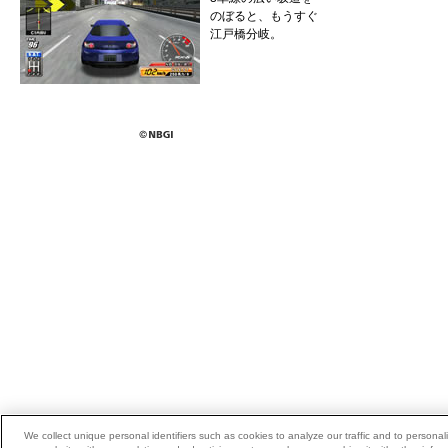
のぼると、もうすぐ
江戸橋分岐。
We collect unique personal identifiers such as cookies to analyze our traffic and to person