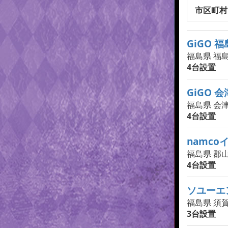
市区町村
GiGO 
福島県 福島
4台設置
GiGO 
福島県 会
4台設置
namc
福島県 郡山
4台設置
ソユーエ
福島県 須
3台設置