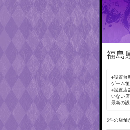
福島
※設置台
ゲーム筐
※設置店
いない店
最新の設
5件の店舗