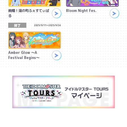
絢爛！湯の町ふぇすてぃば
Bloom Night Fes.
る
2025/9/11
～
2025/9/24
Amber Glow ～A
Festival Begins～