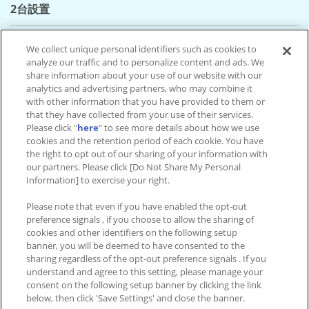
2台設置
アミパラ佐世保
We collect unique personal identifiers such as cookies to
長崎県 佐世保市 大塔町 18-15
analyze our traffic and to personalize content and ads. We
2台設置
share information about your use of our website with our
analytics and advertising partners, who may combine it
with other information that you have provided to them or
GiGO 諫早
that they have collected from your use of their services.
長崎県 諫早市 小川町 90-1
Please click "
here
" to see more details about how we use
2台設置
cookies and the retention period of each cookie. You have
the right to opt out of our sharing of your information with
our partners. Please click [Do Not Share My Personal
G-pala 時津
Information] to exercise your right.
長崎県 西彼杵郡時津町 野田郷 59
Please note that even if you have enabled the opt-out
2台設置
preference signals , if you choose to allow the sharing of
cookies and other identifiers on the following setup
banner, you will be deemed to have consented to the
sharing regardless of the opt-out preference signals . If you
understand and agree to this setting, please manage your
設置店舗情報TOP
consent on the following setup banner by clicking the link
below, then click 'Save Settings' and close the banner.
アイドルマスター TOURS 公式サイト