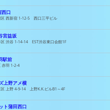
宿西口
区 西新宿 1-12-5 西口三平ビル
渋谷宮益坂
区 渋谷 1-14-14 EST渋谷東口会館1F
赤羽駅前
赤羽 1-2-4
ズ上野アメ横
 上野 4-9-14 上野K.K.ビルB1～4F
ット蒲田西口