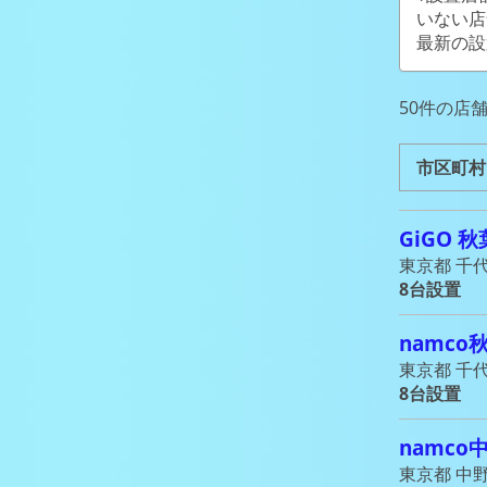
いない店
最新の設
50件の店
市区町村
GiGO 
東京都 千代田
8台設置
namco
東京都 千代田
8台設置
namco
東京都 中野