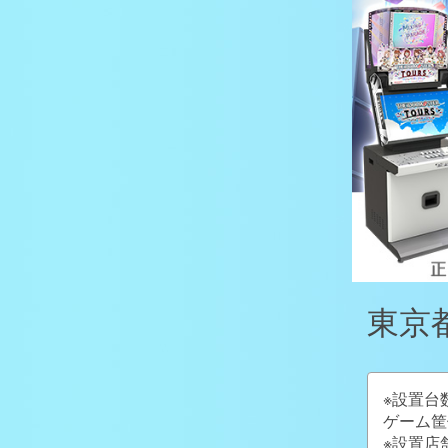
東京都
※設置台
ゲーム筐
※設置店