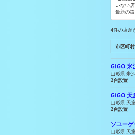
いない店
最新の設
4件の店舗
市区町村
GiGO 米
山形県 米沢
2台設置
GiGO 天
山形県 天童市
2台設置
ソユーゲ
山形県 天童