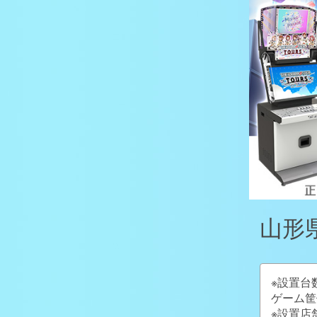
山形
※設置台
ゲーム筐
※設置店