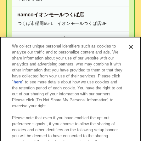
namcoイオンモールつくば店
つくば市稲岡66-1 イオンモールつくば店3F
namco iiasつくば店
We collect unique personal identifiers such as cookies to
つくば市研究学園5丁目19番地 iiasつくば店2F2190
analyze our traffic and to personalize content and ads. We
share information about your use of our website with our
analytics and advertising partners, who may combine it with
other information that you have provided to them or that they
have collected from your use of their services. Please click
"
here
" to see more details about how we use cookies and
the retention period of each cookie. You have the right to opt
out of our sharing of your information with our partners.
Please click [Do Not Share My Personal Information] to
exercise your right.
Please note that even if you have enabled the opt-out
preference signals , if you choose to allow the sharing of
cookies and other identifiers on the following setup banner,
you will be deemed to have consented to the sharing