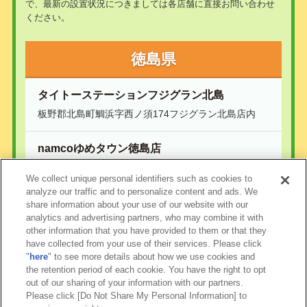
で、最新の設置状況につきましては各店舗に直接お問い合わせ
ください。
徳島県
タイトーステーションフジグラン北島
板野郡北島町鯛浜字西ノ須174フジグラン北島店内
namcoゆめタウン徳島店
板野郡藍住町奥野字東中須88番地の1 ゆめタウン徳
We collect unique personal identifiers such as cookies to
島2階
analyze our traffic and to personalize content and ads. We
share information about your use of our website with our
analytics and advertising partners, who may combine it with
other information that you have provided to them or that they
have collected from your use of their services. Please click
"
here
" to see more details about how we use cookies and
the retention period of each cookie. You have the right to opt
out of our sharing of your information with our partners.
Please click [Do Not Share My Personal Information] to