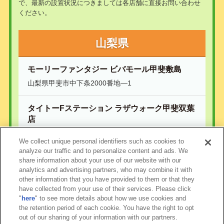
で、最新の設置状況につきましては各店舗に直接お問い合わせ
ください。
山梨県
モーリーファンタジー ビバモール甲斐敷島
山梨県甲斐市中下条2000番地―1
タイトーFステーション ラザウォーク甲斐双葉
店
甲斐市志田柿木616-1 ラザウォークアミューズメント
We collect unique personal identifiers such as cookies to
棟1階
analyze our traffic and to personalize content and ads. We
share information about your use of our website with our
analytics and advertising partners, who may combine it with
other information that you have provided to them or that they
have collected from your use of their services. Please click
"
here
" to see more details about how we use cookies and
the retention period of each cookie. You have the right to opt
out of our sharing of your information with our partners.