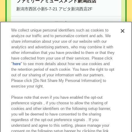
ファミリーアミューズメント新潟西店
新潟市西区小新5-7-21 アピタ新潟西店2F
ハローズガーデン長岡店
We collect unique personal identifiers such as cookies to
長岡市千秋2-278 リバーサイド千秋2階
analyze our traffic and to personalize content and ads. We
share information about your use of our website with our
analytics and advertising partners, who may combine it with
other information that you have provided to them or that they
have collected from your use of their services. Please click
"
here
" to see more details about how we use cookies and
the retention period of each cookie. You have the right to opt
out of our sharing of your information with our partners.
Please click [Do Not Share My Personal Information] to
exercise your right.
Please note that even if you have enabled the opt-out
preference signals , if you choose to allow the sharing of
cookies and other identifiers on the following setup banner,
you will be deemed to have consented to the sharing
regardless of the opt-out preference signals . If you
©やなせたかし／フレーベル館・TMS・NTV
©Bandai Namco Experience Inc.
understand and agree to this setting, please manage your
consent on the following setup banner by clicking the link